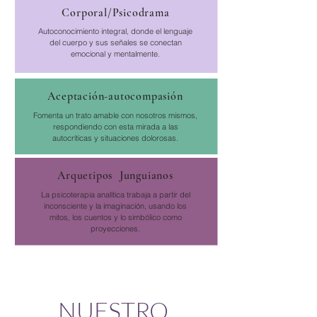
Corporal/Psicodrama
Autoconocimiento integral, donde el lenguaje
del cuerpo y sus señales se conectan
emocional y mentalmente.
Aceptación-autocompasión
Fomenta un trato amable con nosotros mismos,
respondiendo con esta mirada a las
autocríticas y situaciones dolorosas.
Arquetipos Junguianos
La psicoterapia analítica trabaja a partir del
inconsciente y la imaginación, usando los
mitos, los cuentos y lo simbólico como
proyecciones.
NUESTRO