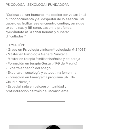
PSICÓLOGA | SEXÓLOGA | FUNDADORA
"Curiosa del ser humano, me dedico por vocación al
autoconocimiento y el despertar de lo esencial. Mi
trabajo es facilitar ese encuentro contigo, para que
te conozcas y RE-conozcas en lo profundo,
ayudándote así a sanar heridas y superar
dificultades."
FORMACIÓN:
- Grado en Psicología clínica (n
º colegiada M-34055)
- Máster en Psicología General Sanitaria
- Máster en terapia familiar sistémica y de pareja
- Formación en terapia Gestalt (IPG de Madrid)
- Experta en teoría del apego
- Experta en sexología y autoestima femenina
- Formación en Eneagrama programa SAT de
Claudio Naranjo
- Especializada en psicoespiritualidad y
profundización a través del inconsciente