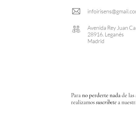
infoirisens@gmail.c
Avenida Rey Juan Car
28916. Leganés
Madrid
Para
no perderte nada
de las
realizamos
suscríbete
a nuestr