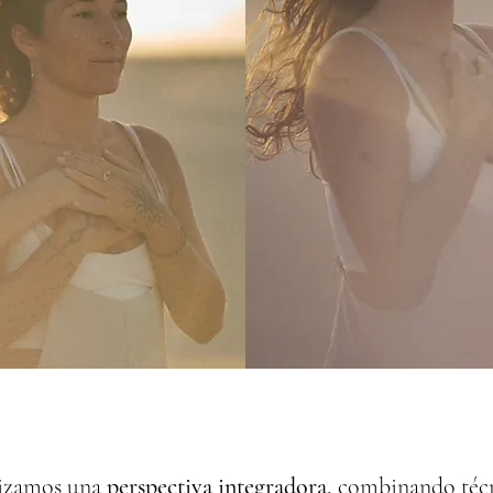
lizamos una
perspectiva integradora,
combinando técni