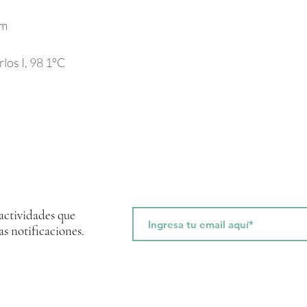
om
los I, 98 1ºC
 actividades que
as notificaciones.