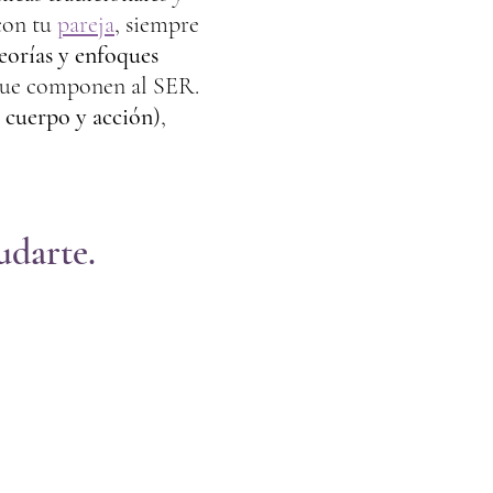
con tu
pareja
, siempre
teorías y enfoques
 que componen al SER.
 cuerpo y acción
),
darte.